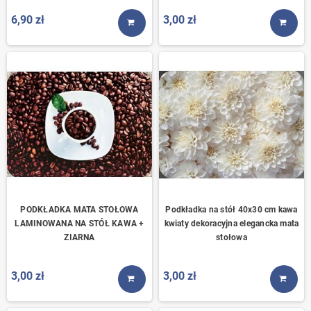
6,90 zł
3,00 zł
KUP TERAZ
KUP T
PODKŁADKA MATA STOŁOWA
Podkładka na stół 40x30 cm kawa
LAMINOWANA NA STÓŁ KAWA +
kwiaty dekoracyjna elegancka mata
ZIARNA
stołowa
3,00 zł
3,00 zł
KUP TERAZ
KUP T