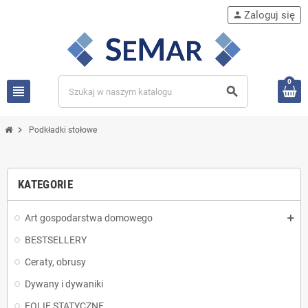
Zaloguj się
person
0
view_headline
search
chevron_right
Podkładki stołowe
KATEGORIE
Art gospodarstwa domowego
BESTSELLERY
Ceraty, obrusy
Dywany i dywaniki
FOLIE STATYCZNE