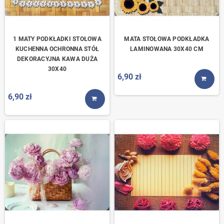
1 MATY PODKŁADKI STOŁOWA
MATA STOŁOWA PODKŁADKA
KUCHENNA OCHRONNA STÓŁ
LAMINOWANA 30X40 CM
DEKORACYJNA KAWA DUŻA
30X40
6,90 zł
KUP T
6,90 zł
KUP TERAZ