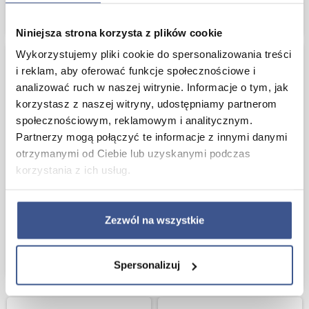
6,90 zł
6,90 zł
KUP TERAZ
KUP T
Niniejsza strona korzysta z plików cookie
Wykorzystujemy pliki cookie do spersonalizowania treści
i reklam, aby oferować funkcje społecznościowe i
analizować ruch w naszej witrynie. Informacje o tym, jak
korzystasz z naszej witryny, udostępniamy partnerom
społecznościowym, reklamowym i analitycznym.
Partnerzy mogą połączyć te informacje z innymi danymi
otrzymanymi od Ciebie lub uzyskanymi podczas
korzystania z ich usług.
PODKŁADKA MATA KORKOWA NA
PODKŁADKA MATA KORKOWA NA
STÓŁ 28.5 x 39.1 KOREK SZNUREK
STÓŁ 28.5 x 39.1 PIECZYWO
Zezwól na wszystkie
ŚNIADANIE
6,90 zł
KUP TERAZ
6,90 zł
Spersonalizuj
KUP T