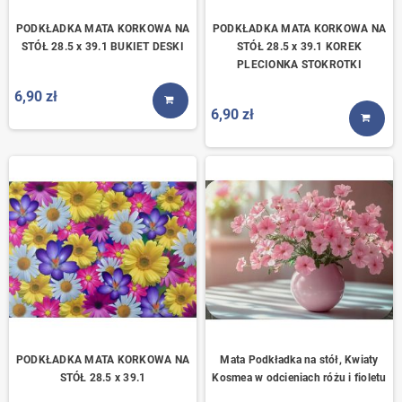
PODKŁADKA MATA KORKOWA NA
PODKŁADKA MATA KORKOWA NA
STÓŁ 28.5 x 39.1 BUKIET DESKI
STÓŁ 28.5 x 39.1 KOREK
PLECIONKA STOKROTKI
6,90 zł
KUP TERAZ
6,90 zł
KUP T
PODKŁADKA MATA KORKOWA NA
Mata Podkładka na stół, Kwiaty
STÓŁ 28.5 x 39.1
Kosmea w odcieniach różu i fioletu