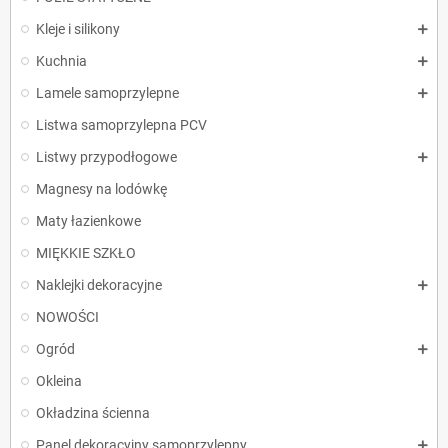
Kleje i silikony
Kuchnia
Lamele samoprzylepne
Listwa samoprzylepna PCV
Listwy przypodłogowe
Magnesy na lodówkę
Maty łazienkowe
MIĘKKIE SZKŁO
Naklejki dekoracyjne
NOWOŚCI
Ogród
Okleina
Okładzina ścienna
Panel dekoracyjny samoprzylepny