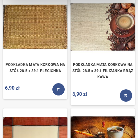
PODKŁADKA MATA KORKOWA NA
PODKŁADKA MATA KORKOWA NA
STÓŁ 28.5 x 39.1 PLECIONKA
STÓŁ 28.5 x 39.1 FILIŻANKA BRĄZ
KAWA
6,90 zł
KUP TERAZ
6,90 zł
KUP T