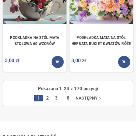
PODKŁADKA NA STÓŁ MATA
PODKŁADKA MATA NA STÓŁ
STOŁOWA 60 WZORÓW
HERBATA BUKIET KWIATÓW RÓŻE
3,00 zł
3,00 zł
KUP TERAZ
KUP T
Pokazano 1-24 z 170 pozycji
…
1
2
3
8
NASTĘPNY
navigate_next