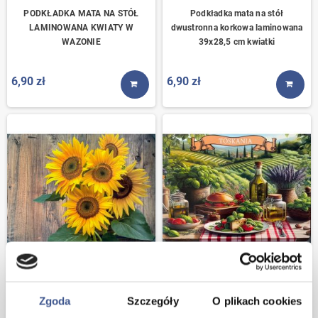
PODKŁADKA MATA NA STÓŁ
Podkładka mata na stół
LAMINOWANA KWIATY W
dwustronna korkowa laminowana
WAZONIE
39x28,5 cm kwiatki
6,90 zł
6,90 zł
KUP TERAZ
KUP T
PODKŁADKA MATA laminowana na
MATA STOŁOWA PODKŁADKA
stół bardzo duży wybór wzorów
LAMINOWANA 30X40 CM
Zgoda
Szczegóły
O plikach cookies