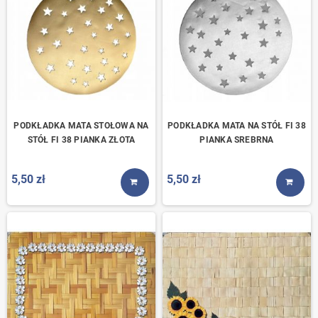
PODKŁADKA MATA STOŁOWA NA
PODKŁADKA MATA NA STÓŁ FI 38
STÓŁ FI 38 PIANKA ZŁOTA
PIANKA SREBRNA
5,50 zł
5,50 zł
KUP TERAZ
KUP T