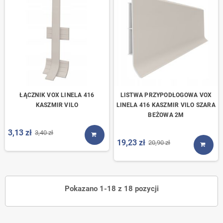
ŁĄCZNIK VOX LINELA 416
LISTWA PRZYPODŁOGOWA VOX
KASZMIR VILO
LINELA 416 KASZMIR VILO SZARA
BEŻOWA 2M
3,13 zł
3,40 zł
KUP TERAZ
19,23 zł
20,90 zł
KUP T
Pokazano 1-18 z 18 pozycji