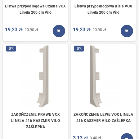
Listwa przypodłogowa Czarna VOX
Listwa przypodłogowa Biała VOX
Linela 200 cm Vilo
Linela 200 cm Vilo
19,23 zł
19,23 zł
20,90 zł
20,90 zł
KUP TERAZ
KUP T
-8%
-8%
ZAKOŃCZENIE PRAWE VOX
ZAKOŃCZENIE LEWE VOX LINELA
LINELA 416 KASZMIR VILO
416 KASZMIR VILO ZAŚLEPKA
ZAŚLEPKA
3,13 zł
3,40 zł