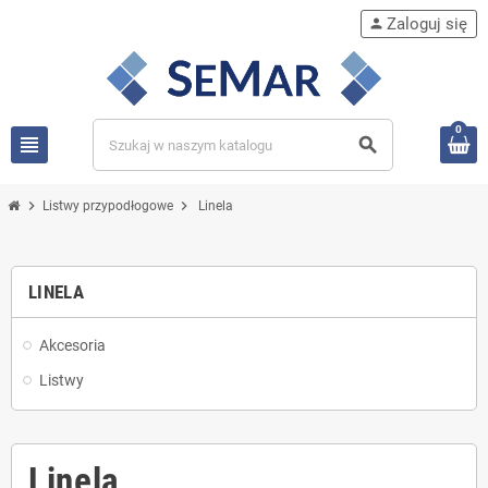
Zaloguj się
person
0
view_headline
search
chevron_right
chevron_right
Listwy przypodłogowe
Linela
LINELA
Akcesoria
Listwy
Linela