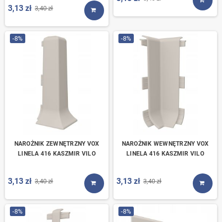
KUP T
3,13 zł
3,40 zł
KUP TERAZ
-8%
-8%
NAROŻNIK ZEWNĘTRZNY VOX
NAROŻNIK WEWNĘTRZNY VOX
LINELA 416 KASZMIR VILO
LINELA 416 KASZMIR VILO
3,13 zł
3,13 zł
3,40 zł
3,40 zł
KUP TERAZ
KUP T
-8%
-8%