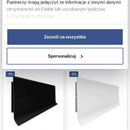
Partnerzy mogą połączyć te informacje z innymi danymi
otrzymanymi od Ciebie lub uzyskanymi podczas
korzystania z ich usług.
VOX Linela 412 Vilo Narożnik
Narożnik wewnętrzny biały
Wewnętrzny CZARNY
akcesoria do Listwy VOX Linela
Zezwól na wszystkie
Vilo
3,13 zł
3,40 zł
KUP TERAZ
Spersonalizuj
3,13 zł
3,40 zł
KUP T
-8%
-8%