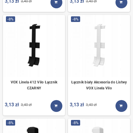
3,13 zł
3,13 zł
3,40 zł
3,40 zł
KUP TERAZ
KUP T
-8%
-8%
VOX Linela 412 Vilo Łącznik
Łącznik biały Akcesoria do Listwy
CZARNY
VOX Linela Vilo
3,13 zł
3,13 zł
3,40 zł
3,40 zł
KUP TERAZ
KUP T
-8%
-8%