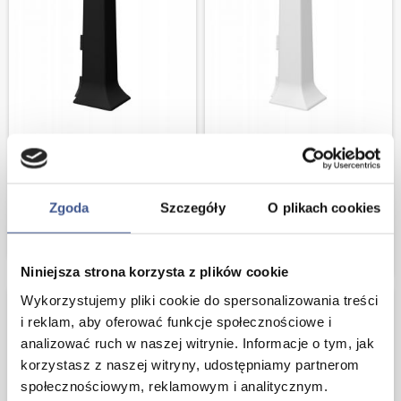
VOX Linela 412 Vilo Narożnik
Narożnik zewnętrzny biały
Zewnętrzny CZARNY
Akcesoria do Listwy VOX Linela
Vilo
Zgoda
Szczegóły
O plikach cookies
3,13 zł
3,40 zł
KUP TERAZ
3,13 zł
3,40 zł
KUP T
Niniejsza strona korzysta z plików cookie
Wykorzystujemy pliki cookie do spersonalizowania treści
-8%
-8%
i reklam, aby oferować funkcje społecznościowe i
analizować ruch w naszej witrynie. Informacje o tym, jak
korzystasz z naszej witryny, udostępniamy partnerom
społecznościowym, reklamowym i analitycznym.