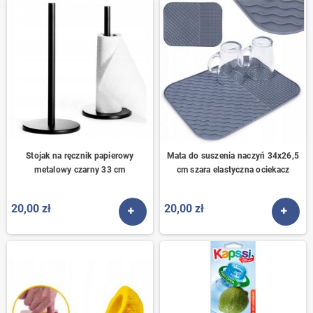
Stojak na ręcznik papierowy
Mata do suszenia naczyń 34x26,5
metalowy czarny 33 cm
cm szara elastyczna ociekacz
20,00 zł
20,00 zł
ZOBACZ PRODUKT
ZOBA