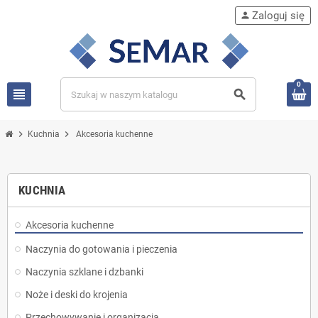
Zaloguj się
person
0
view_headline
search
chevron_right
chevron_right
Kuchnia
Akcesoria kuchenne
KUCHNIA
Akcesoria kuchenne
Naczynia do gotowania i pieczenia
Naczynia szklane i dzbanki
Noże i deski do krojenia
Przechowywanie i organizacja