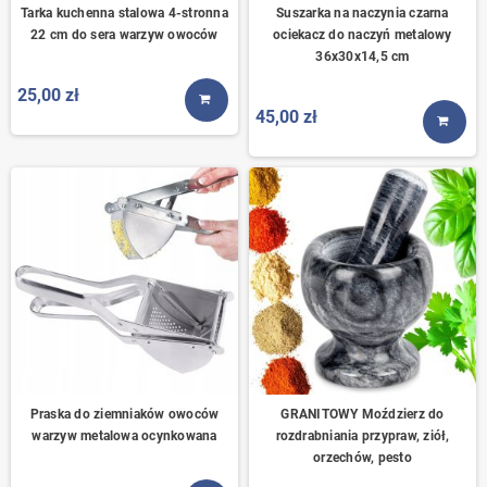
Tarka kuchenna stalowa 4-stronna
Suszarka na naczynia czarna
22 cm do sera warzyw owoców
ociekacz do naczyń metalowy
36x30x14,5 cm
25,00 zł
KUP TERAZ
45,00 zł
KUP T
Praska do ziemniaków owoców
GRANITOWY Moździerz do
warzyw metalowa ocynkowana
rozdrabniania przypraw, ziół,
orzechów, pesto