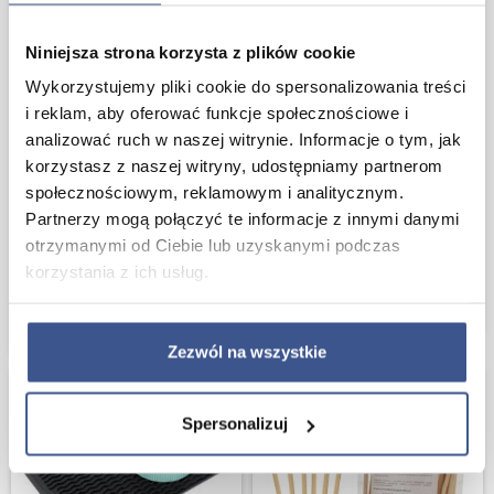
Niniejsza strona korzysta z plików cookie
Wykorzystujemy pliki cookie do spersonalizowania treści
i reklam, aby oferować funkcje społecznościowe i
analizować ruch w naszej witrynie. Informacje o tym, jak
korzystasz z naszej witryny, udostępniamy partnerom
społecznościowym, reklamowym i analitycznym.
Filtry jednorazowe z uchwytami do
Sitko stalowe koszyk Zaparzacz do
Partnerzy mogą połączyć te informacje z innymi danymi
zaparzania kawy i herbaty Zestaw
przypraw ziół herbaty 6 cm
otrzymanymi od Ciebie lub uzyskanymi podczas
50 szt.
korzystania z ich usług.
21,90 zł
KUP T
22,00 zł
KUP TERAZ
Zezwól na wszystkie
Spersonalizuj