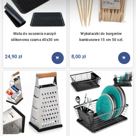
Mata do suszenia naczyń
Wykałaczki do burgerów
silikonowa czarna 40x30 cm
bambusowe 15 cm 50 szt.
24,90 zł
8,00 zł
KUP TERAZ
KUP T