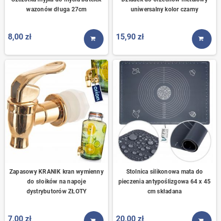
wazonów długa 27cm
uniwersalny kolor czarny
8,00 zł
15,90 zł
KUP TERAZ
KUP T
Zapasowy KRANIK kran wymienny
Stolnica silikonowa mata do
do słoików na napoje
pieczenia antypoślizgowa 64 x 45
dystrybutorów ZŁOTY
cm składana
7,00 zł
20,00 zł