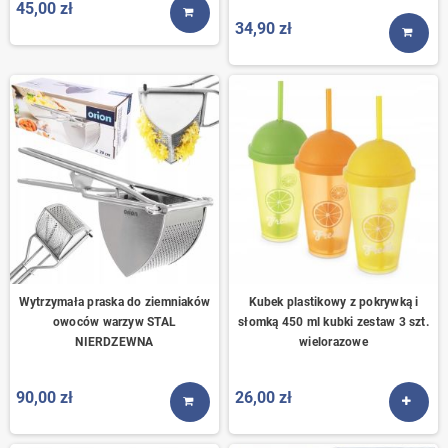
45,00 zł
KUP TERAZ
34,90 zł
KUP T
Wytrzymała praska do ziemniaków
Kubek plastikowy z pokrywką i
owoców warzyw STAL
słomką 450 ml kubki zestaw 3 szt.
NIERDZEWNA
wielorazowe
90,00 zł
26,00 zł
KUP TERAZ
ZOBA