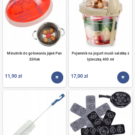
Minutnik do gotowania jajek Pan
Pojemnik na jogurt musli sałatkę z
Zółtek
łyżeczką 400 ml
11,90 zł
17,00 zł
KUP TERAZ
KUP T