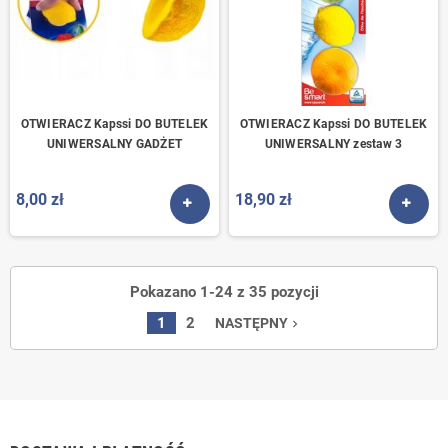
OTWIERACZ Kapssi DO BUTELEK
OTWIERACZ Kapssi DO BUTELEK
UNIWERSALNY GADŻET
UNIWERSALNY zestaw 3
8,00 zł
18,90 zł
ZOBACZ PRODUKT
ZOBA
Pokazano 1-24 z 35 pozycji
1
2
NASTĘPNY
navigate_next