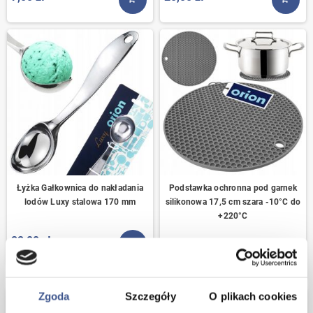
KUP TERAZ
KUP T
Łyżka Gałkownica do nakładania
Podstawka ochronna pod garnek
lodów Luxy stalowa 170 mm
silikonowa 17,5 cm szara -10°C do
+220°C
22,00 zł
KUP TERAZ
14,00 zł
KUP T
Zgoda
Szczegóły
O plikach cookies