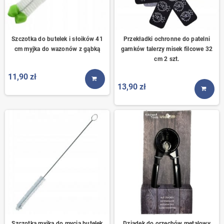
Szczotka do butelek i słoików 41
Przekładki ochronne do patelni
cm myjka do wazonów z gąbką
garnków talerzy misek filcowe 32
cm 2 szt.
11,90 zł
KUP TERAZ
13,90 zł
KUP T
Szczotka myjka do mycia butelek
Dziadek do orzechów metalowy