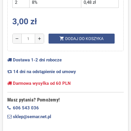
2
8%
0,48 zł
3,00 zł
shopping_cart
remove
add
DODAJ DO KOSZYKA
Dostawa 1-2 dni robocze
14 dni na odstąpienie od umowy
Darmowa wysyłka od 60 PLN
Masz pytania? Pomożemy!
606 543 036
sklep@semar.net.pl