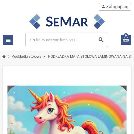
Zaloguj się
person
0
view_headline
search
chevron_right
chevron_right
Podkładki stołowe
PODKŁADKA MATA STOŁOWA LAMINOWANA NA ST