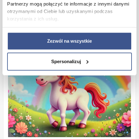
Rogi podkładki są zaokrąglane
aby nie zaczepiały o
Partnerzy mogą połączyć te informacje z innymi danymi
elementy na których będzie użytkowana
(np. obrus)
otrzymanymi od Ciebie lub uzyskanymi podczas
jednocześnie nadają podkładce wyjątkowego wyglądu.
korzystania z ich usług.
Druk offsetowy na papierze kredowym, foliowanym.
Pokryta folią błyszczącą, o
dporną na wysokie
temperatury
- do 100*C.
Zezwól na wszystkie
Spersonalizuj