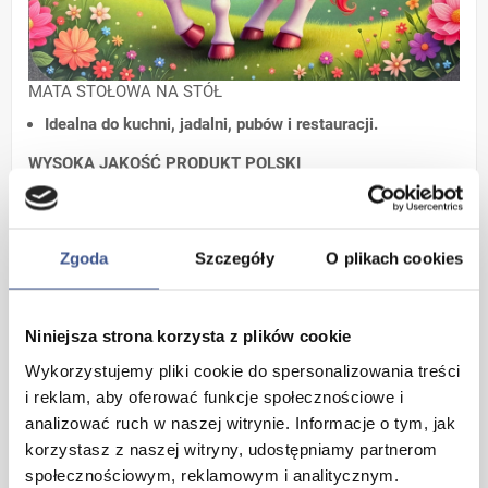
MATA STOŁOWA NA STÓŁ
Idealna do kuchni, jadalni, pubów i restauracji.
WYSOKA JAKOŚĆ PRODUKT POLSKI
____________________________________
PRZEZNACZONY DO KONTAKTU Z ŻYWNOŚCIĄ
Zgoda
Szczegóły
O plikach cookies
CHARAKTERYSTYKA PODKŁADKI:
wysokość
: 29,8cm
szerokość
: 41,0cm
Niniejsza strona korzysta z plików cookie
grubość:
1mm
Wykorzystujemy pliki cookie do spersonalizowania treści
druk:
offset
i reklam, aby oferować funkcje społecznościowe i
jakość
: 300dpi
analizować ruch w naszej witrynie. Informacje o tym, jak
gramatura papieru:
300g
korzystasz z naszej witryny, udostępniamy partnerom
wytrzymałość termiczna:
do 100*C
społecznościowym, reklamowym i analitycznym.