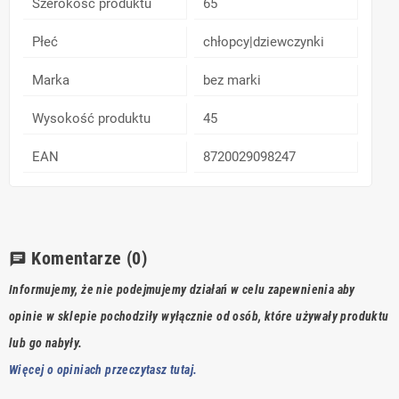
Szerokość produktu
65
Płeć
chłopcy|dziewczynki
Marka
bez marki
Wysokość produktu
45
EAN
8720029098247
Komentarze
(0)
chat
Informujemy, że nie podejmujemy działań w celu zapewnienia aby
opinie w sklepie pochodziły wyłącznie od osób, które używały produktu
lub go nabyły.
Więcej o opiniach przeczytasz tutaj.