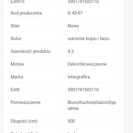
EAN13
5901741502110
Kod producenta
D 43-07
Stan
Nowy
Kolor
odcienie brązu i beżu
Szerokość produktu
4.3
Motyw
Dekor|Nowoczesne
Marka
Intergrafika
EAN
5901741502110
Pomieszczenie
Biuro|Kuchnia|Salon|Syp
ialnia
Długość (cm)
500