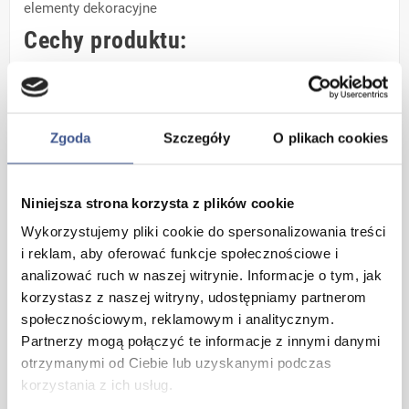
elementy dekoracyjne
Cechy produktu:
- materiał folia samoprzylepna PVC
- wysokiej jakości nadruk grafiki
- doskonałe nasycenie kolorów
Zgoda
Szczegóły
O plikach cookies
- matowa powierzchnia nie odbija światła
- odporność na działanie wody i światła słonecznego
Niniejsza strona korzysta z plików cookie
- bardzo dobre właściwości klejące
Wykorzystujemy pliki cookie do spersonalizowania treści
i reklam, aby oferować funkcje społecznościowe i
analizować ruch w naszej witrynie. Informacje o tym, jak
korzystasz z naszej witryny, udostępniamy partnerom
społecznościowym, reklamowym i analitycznym.
PRZYKŁADOWA ARANŻACJA
Partnerzy mogą połączyć te informacje z innymi danymi
otrzymanymi od Ciebie lub uzyskanymi podczas
korzystania z ich usług.