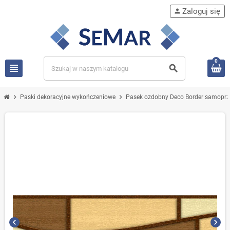
Zaloguj się
person
0
view_headline
search
chevron_right
chevron_right
Paski dekoracyjne wykończeniowe
Pasek ozdobny Deco Border samoprz
chevron_left
chevron_right