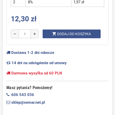
2
8%
1,97 zł
12,30 zł
shopping_cart
remove
add
DODAJ DO KOSZYKA
Dostawa 1-2 dni robocze
14 dni na odstąpienie od umowy
Darmowa wysyłka od 60 PLN
Masz pytania? Pomożemy!
606 543 036
sklep@semar.net.pl