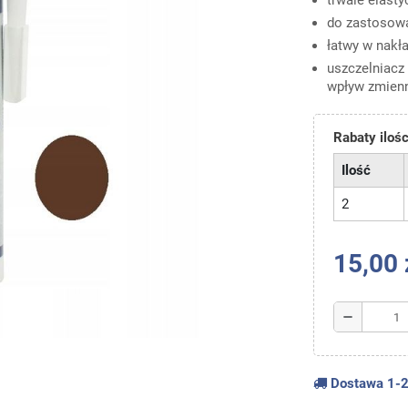
trwale elast
do zastosowa
łatwy w nakł
uszczelniacz 
wpływ zmien
Rabaty iloś
Ilość
2
15,00 
remove
Dostawa 1-2 