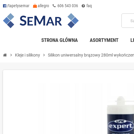
/tapetysemar
allegro
606 543 036
faq
STRONA GŁÓWNA
ASORTYMENT
L
chevron_right
Kleje i silikony
chevron_right
Silikon uniwersalny brązowy 280ml wykończe