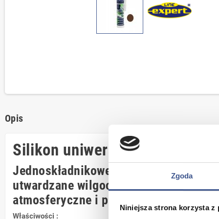
Opis
Silikon uniwersalny EXPERT L
Jednoskładnikowe szczeliwo silikonow
Zgoda
utwardzane wilgocią z powietrza, odp
atmosferyczne i promieniowanie UV
Niniejsza strona korzysta z
Właściwości :