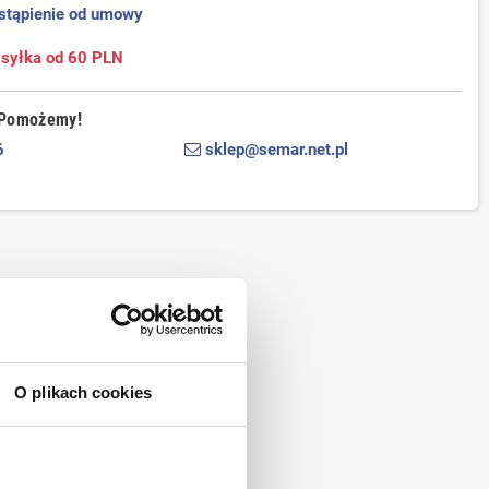
stąpienie od umowy
yłka od 60 PLN
 Pomożemy!
6
sklep@semar.net.pl
O plikach cookies