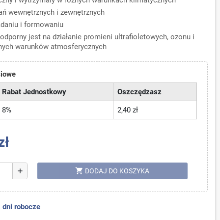
yczny i wytrzymały w różnych warunkach klimatycznych
ń wewnętrznych i zewnętrznych
adaniu i formowaniu
odporny jest na działanie promieni ultrafioletowych, ozonu i
nych warunków atmosferycznych
ciowe
Rabat Jednostkowy
Oszczędzasz
8%
2,40 zł
zł
shopping_cart
add
DODAJ DO KOSZYKA
dni robocze