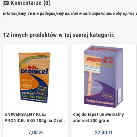
Komentarze
(0)
chat
Informujemy, że nie podejmujemy działań w celu zapewnienia aby opinie w
12 innych produktów w tej samej kategorii:
UNIWERSALNY KLEJ
Klej do tapet uniwersalny
PRONICEL EKO 100g na 2 rolki
pronicel 300 gram
do wszystkich rodzaji tapet
7,00 zł
22,00 zł