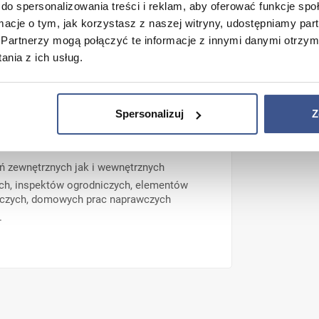
do spersonalizowania treści i reklam, aby oferować funkcje sp
zkła, glazury, terakoty, ceramiki, betonu
ormacje o tym, jak korzystasz z naszej witryny, udostępniamy p
Partnerzy mogą połączyć te informacje z innymi danymi otrzym
cznych
nia z ich usług.
towych, ozonu i wpływ zmiennych warunków
Spersonalizuj
Z
 zewnętrznych jak i wewnętrznych
ych, inspektów ogrodniczych, elementów
dniczych, domowych prac naprawczych
.