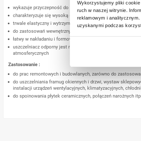
Wykorzystujemy pliki cookie 
wykazuje przyczepność do typowych materiałów budowlanych: s
ruch w naszej witrynie. Inf
charakteryzuje się wysoką odpornością na starzenie
reklamowym i analitycznym. 
trwale elastyczny i wytrzymały w różnych warunkach klimaty
uzyskanymi podczas korzysta
do zastosowań wewnętrznych i zewnętrznych
łatwy w nakładaniu i formowaniu
uszczelniacz odporny jest na działanie promieni ultrafiole
atmosferycznych
Zastosowanie :
do prac remontowych i budowlanych, zarówno do zastosowań
do uszczelniania framug okiennych i drzwi, wystaw sklepow
instalacji urządzeń wentylacyjnych, klimatyzacyjnych, chło
do spoinowania płytek ceramicznych, połączeń narożnych itp