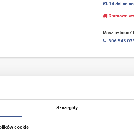
14 dni na od
Darmowa wys
Masz pytania?
606 543 03
INE brązowy
e o wysokiej elastyczności,
Szczegóły
orne na zmienne warunki
 plików cookie