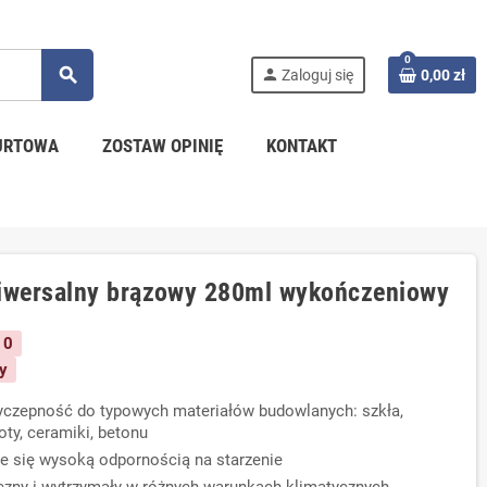
0
search
person
Zaloguj się
0,00 zł
URTOWA
ZOSTAW OPINIĘ
KONTAKT
niwersalny brązowy 280ml wykończeniowy
 0
y
yczepność do typowych materiałów budowlanych: szkła,
koty, ceramiki, betonu
je się wysoką odpornością na starzenie