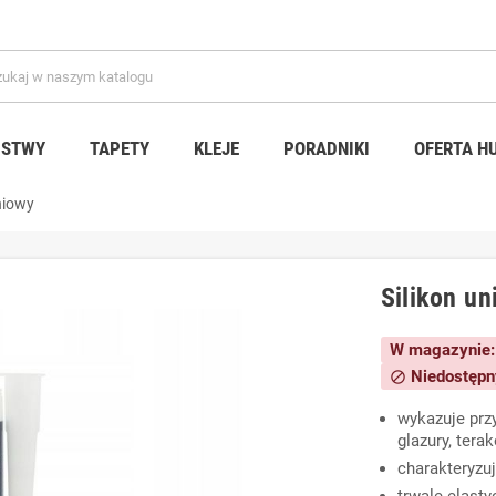
ISTWY
TAPETY
KLEJE
PORADNIKI
OFERTA H
niowy
Silikon u
W magazynie:
Niedostępn
block
wykazuje prz
glazury, tera
charakteryzu