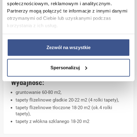
Łatwość korygowania
społecznościowym, reklamowym i analitycznym.
Partnerzy mogą połączyć te informacje z innymi danymi
Możliwość nanoszenia wałkiem malarskim
otrzymanymi od Ciebie lub uzyskanymi podczas
Gotowy do użycia po 3-5min
korzystania z ich usług.
Zastosowanie:
Zezwól na wszystkie
gruntowanie,
tapety flizelinowe gładkie,
tapety flizelinowe tłoczone,
Spersonalizuj
tapety z włókna szklanego.
Wydajność:
gruntowanie 60-80 m2,
tapety flizelinowe gładkie 20-22 m2 (4 rolki tapety),
tapety flizelinowe tłoczone 18-20 m2 (ok.4 rolki
tapety),
tapety z włókna szklanego 18-20 m2