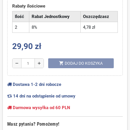
Rabaty ilościowe
Ilość
Rabat Jednostkowy
Oszczędzasz
2
8%
4,78 zł
29,90 zł
shopping_cart
remove
add
DODAJ DO KOSZYKA
Dostawa 1-2 dni robocze
14 dni na odstąpienie od umowy
Darmowa wysyłka od 60 PLN
Masz pytania? Pomożemy!