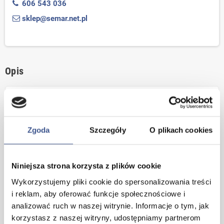
606 543 036
sklep@semar.net.pl
Opis
Przeznaczony do klejenia tapet z
flizeliny lub na flizelinie
Zgoda
Szczegóły
O plikach cookies
Tapety flizelinowe to nowa generacja tapet nie
odkształcających się (nie kurczą się i nie rozciągają
podczas przyklejania). Umożliwiają szybkie i łatwe
tapetowanie bez uprzedniego zmiękczania tapety.
Metylan
Niniejsza strona korzysta z plików cookie
direct
jest również przeznaczony do klejenia tapet z włókna
Wykorzystujemy pliki cookie do spersonalizowania treści
szklanego.
i reklam, aby oferować funkcje społecznościowe i
Łatwy w stosowaniu
analizować ruch w naszej witrynie. Informacje o tym, jak
Bardzo dobra przyczepność początkowa
korzystasz z naszej witryny, udostępniamy partnerom