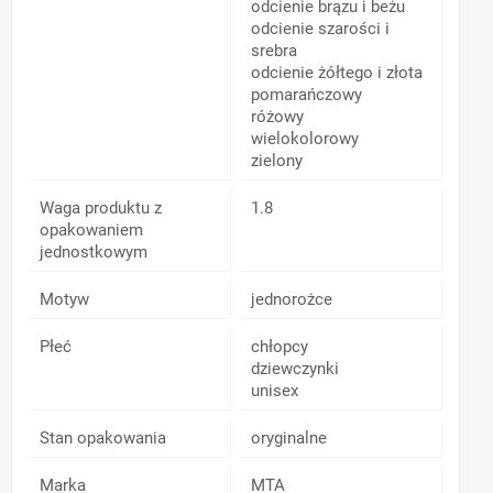
odcienie brązu i beżu
odcienie szarości i
srebra
odcienie żółtego i złota
pomarańczowy
różowy
wielokolorowy
zielony
Waga produktu z
1.8
opakowaniem
jednostkowym
Motyw
jednorożce
Płeć
chłopcy
dziewczynki
unisex
Stan opakowania
oryginalne
Marka
MTA