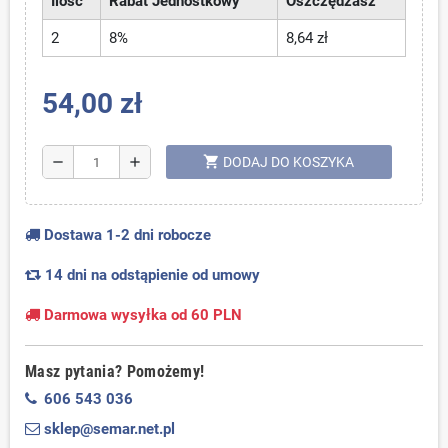
Ilość
Rabat Jednostkowy
Oszczędzasz
2
8%
8,64 zł
54,00 zł
shopping_cart
remove
add
DODAJ DO KOSZYKA
Dostawa 1-2 dni robocze
14 dni na odstąpienie od umowy
Darmowa wysyłka od 60 PLN
Masz pytania? Pomożemy!
606 543 036
sklep@semar.net.pl