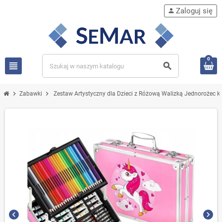
Zaloguj się
person
0
view_headline
search
chevron_right
chevron_right
Zabawki
Zestaw Artystyczny dla Dzieci z Różową Walizką Jednorożec kr
chevron_left
chevron_right