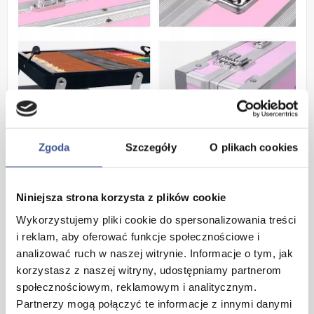
Zgoda
Szczegóły
O plikach cookies
Zestaw Artystyczny dla
Dzieci z Walizką w Kształcie
Niniejsza strona korzysta z plików cookie
Jednorożca to idealny
Wykorzystujemy pliki cookie do spersonalizowania treści
i reklam, aby oferować funkcje społecznościowe i
sposób na rozwijanie
analizować ruch w naszej witrynie. Informacje o tym, jak
kreatywności i umiejętności
korzystasz z naszej witryny, udostępniamy partnerom
społecznościowym, reklamowym i analitycznym.
plastycznych dzieci.
Partnerzy mogą połączyć te informacje z innymi danymi