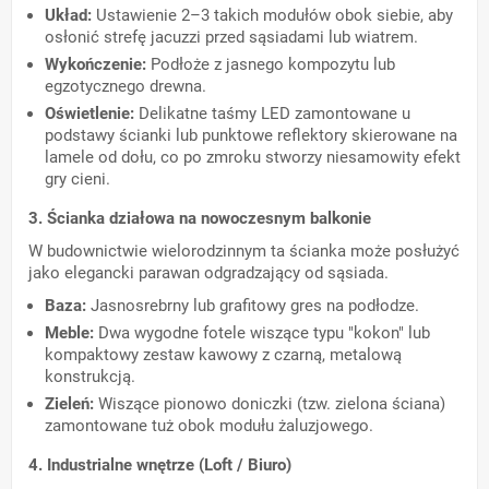
Układ:
Ustawienie 2–3 takich modułów obok siebie, aby
osłonić strefę jacuzzi przed sąsiadami lub wiatrem.
Wykończenie:
Podłoże z jasnego kompozytu lub
egzotycznego drewna.
Oświetlenie:
Delikatne taśmy LED zamontowane u
podstawy ścianki lub punktowe reflektory skierowane na
lamele od dołu, co po zmroku stworzy niesamowity efekt
gry cieni.
3. Ścianka działowa na nowoczesnym balkonie
W budownictwie wielorodzinnym ta ścianka może posłużyć
jako elegancki parawan odgradzający od sąsiada.
Baza:
Jasnosrebrny lub grafitowy gres na podłodze.
Meble:
Dwa wygodne fotele wiszące typu "kokon" lub
kompaktowy zestaw kawowy z czarną, metalową
konstrukcją.
Zieleń:
Wiszące pionowo doniczki (tzw. zielona ściana)
zamontowane tuż obok modułu żaluzjowego.
4. Industrialne wnętrze (Loft / Biuro)