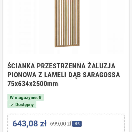
ŚCIANKA PRZESTRZENNA ŻALUZJA
PIONOWA Z LAMELI DĄB SARAGOSSA
75x634x2500mm
W magazynie: 8
Dostępny
check
643,08 zł
699,00 zł
-8%