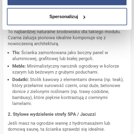
Spersonalizuj
1. Nowoczesny taras lub pergola (Strefa Lounge)
To najbardziej naturalne środowisko dla takiego modułu.
Czarna żaluzja pionowa idealnie komponuje się z
nowoczesną architekturą.
Tło:
Ścianka zamontowana jako boczny panel w
aluminiowej, grafitowej lub białej pergoli.
Meble:
Minimalistyczny narożnik ogrodowy w kolorze
szarym lub beżowym z grubymi poduchami.
Dodatki:
Stolik kawowy z elementami drewna (np. teak),
który przełamie surowość czerni, oraz duże, betonowe
donice z zielonymi roślinami (np. trawy ozdobne,
bambusy), które pięknie kontrastują z ciemnymi
lamelami.
2. Stylowe wydzielenie strefy SPA / Jacuzzi
Jeśli masz na ogrodzie wannę z hydromasażem lub
domową saunę, ta ścianka sprawdzi się idealnie.