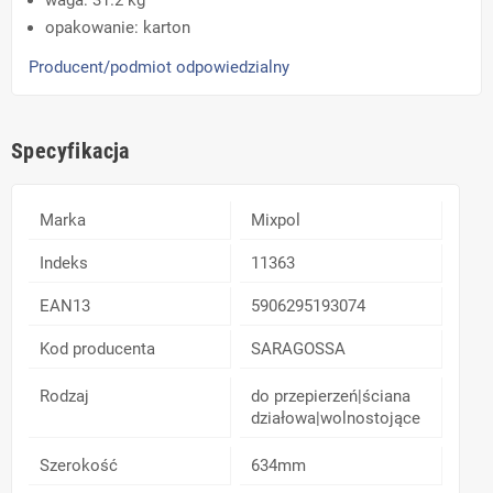
waga: 31.2 kg
opakowanie: karton
Producent/podmiot odpowiedzialny
Specyfikacja
Marka
Mixpol
Indeks
11363
EAN13
5906295193074
Kod producenta
SARAGOSSA
Rodzaj
do przepierzeń|ściana
działowa|wolnostojące
Szerokość
634mm