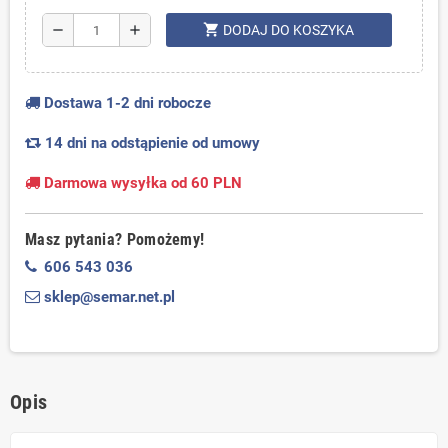
shopping_cart
remove
add
DODAJ DO KOSZYKA
Dostawa 1-2 dni robocze
14 dni na odstąpienie od umowy
Darmowa wysyłka od 60 PLN
Masz pytania? Pomożemy!
606 543 036
sklep@semar.net.pl
Opis