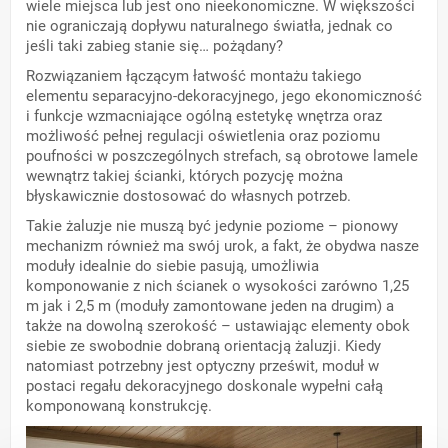
wiele miejsca lub jest ono nieekonomiczne. W większości
nie ograniczają dopływu naturalnego światła, jednak co
jeśli taki zabieg stanie się… pożądany?
Rozwiązaniem łączącym łatwość montażu takiego
elementu separacyjno-dekoracyjnego, jego ekonomiczność
i funkcje wzmacniające ogólną estetykę wnętrza oraz
możliwość pełnej regulacji oświetlenia oraz poziomu
poufności w poszczególnych strefach, są obrotowe lamele
wewnątrz takiej ścianki, których pozycję można
błyskawicznie dostosować do własnych potrzeb.
Takie żaluzje nie muszą być jedynie poziome – pionowy
mechanizm również ma swój urok, a fakt, że obydwa nasze
moduły idealnie do siebie pasują, umożliwia
komponowanie z nich ścianek o wysokości zarówno 1,25
m jak i 2,5 m (moduły zamontowane jeden na drugim) a
także na dowolną szerokość – ustawiając elementy obok
siebie ze swobodnie dobraną orientacją żaluzji. Kiedy
natomiast potrzebny jest optyczny prześwit, moduł w
postaci regału dekoracyjnego doskonale wypełni całą
komponowaną konstrukcję.