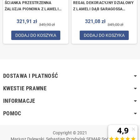
ŚCIANKA PRZESTRZENNA
REGAŁ DEKORACYJNY DZIAŁOWY
ŻALUZJA PIONOWA Z LAMELI
Z LAMELI DĄB SARAGOSSA
DĄB SARAGOSSA
CZARNY 63x250cm KWIETNIK
321,91 zł
321,08 zł
75x634x1250mm
349,90 zł
349,00 zł
DODAJ DO KOSZYKA
DODAJ DO KOSZYKA
DOSTAWA I PŁATNOŚĆ
KWESTIE PRAWNE
INFORMACJE
POMOC
Copyright © 2021
Mariusz Dylewski, Sebastian Przybylak SEMAR Spółka Jawna