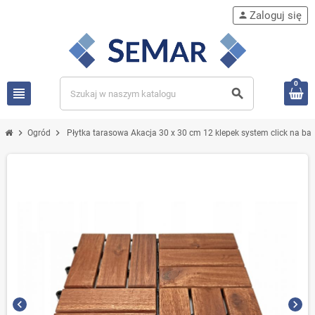
Zaloguj się
person
0
view_headline
search
chevron_right
chevron_right
Ogród
Płytka tarasowa Akacja 30 x 30 cm 12 klepek system click na bal
chevron_left
chevron_right