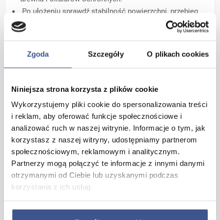
Po ułożeniu sprawdź stabilność powierzchni, przebieg
szczelin i drożność odpływu wody. W razie potrzeby
popraw spasowanie modułów
System zatrzaskowy łączący
Zgoda
Szczegóły
O plikach cookies
elementy
Niniejsza strona korzysta z plików cookie
Wykorzystujemy pliki cookie do spersonalizowania treści
i reklam, aby oferować funkcje społecznościowe i
analizować ruch w naszej witrynie. Informacje o tym, jak
korzystasz z naszej witryny, udostępniamy partnerom
społecznościowym, reklamowym i analitycznym.
Partnerzy mogą połączyć te informacje z innymi danymi
otrzymanymi od Ciebie lub uzyskanymi podczas
korzystania z ich usług.