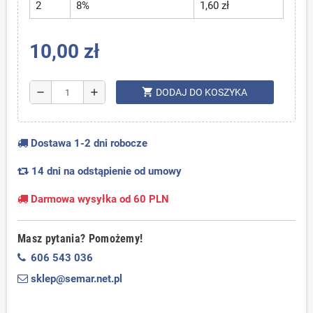
2
8%
1,60 zł
10,00 zł
shopping_cart
remove
add
DODAJ DO KOSZYKA
Dostawa 1-2 dni robocze
14 dni na odstąpienie od umowy
Darmowa wysyłka od 60 PLN
Masz pytania? Pomożemy!
606 543 036
sklep@semar.net.pl