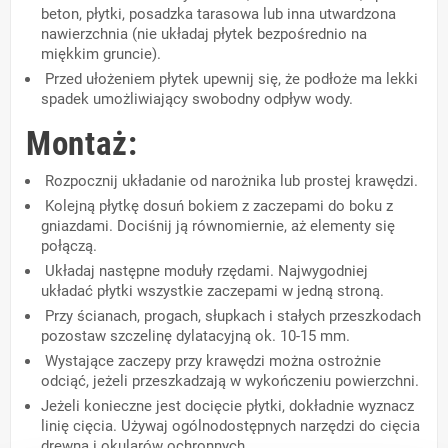
beton, płytki, posadzka tarasowa lub inna utwardzona
nawierzchnia (nie układaj płytek bezpośrednio na
miękkim gruncie).
Przed ułożeniem płytek upewnij się, że podłoże ma lekki
spadek umożliwiający swobodny odpływ wody.
Montaż:
Rozpocznij układanie od narożnika lub prostej krawędzi.
Kolejną płytkę dosuń bokiem z zaczepami do boku z
gniazdami. Dociśnij ją równomiernie, aż elementy się
połączą.
Układaj następne moduły rzędami. Najwygodniej
układać płytki wszystkie zaczepami w jedną stroną.
Przy ścianach, progach, słupkach i stałych przeszkodach
pozostaw szczelinę dylatacyjną ok. 10-15 mm.
Wystające zaczepy przy krawędzi można ostrożnie
odciąć, jeżeli przeszkadzają w wykończeniu powierzchni.
Jeżeli konieczne jest docięcie płytki, dokładnie wyznacz
linię cięcia. Używaj ogólnodostępnych narzędzi do cięcia
drewna i okularów ochronnych.