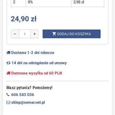
2
8%
3,98 zł
24,90 zł
shopping_cart
remove
add
DODAJ DO KOSZYKA
Dostawa 1-2 dni robocze
14 dni na odstąpienie od umowy
Darmowa wysyłka od 60 PLN
Masz pytania? Pomożemy!
606 543 036
sklep@semar.net.pl