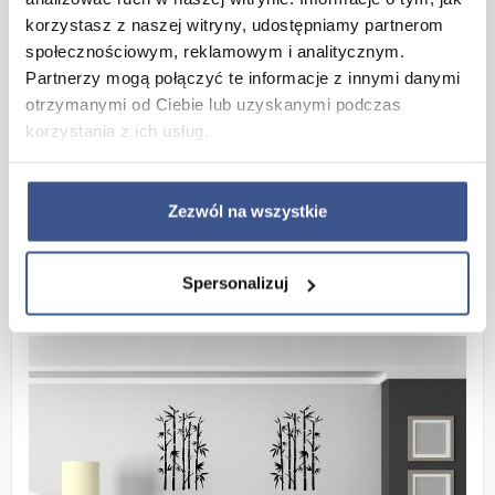
Cechy produktu :
korzystasz z naszej witryny, udostępniamy partnerom
- wyjątkowa intensywność barw
społecznościowym, reklamowym i analitycznym.
Partnerzy mogą połączyć te informacje z innymi danymi
- materiał miękki i przyjemny w dotyku
otrzymanymi od Ciebie lub uzyskanymi podczas
- matowa powierzchnia nie odbija światła
korzystania z ich usług.
- odporność na działanie promieni słonecznych
- bardzo dobre właściwości klejące
Zezwól na wszystkie
- eleganckie uzupełnienie aranżacji mieszkania
Wymiary:
420mm x 700mm
Kolor:
Bordowy
Spersonalizuj
Wzór:
Tatarak