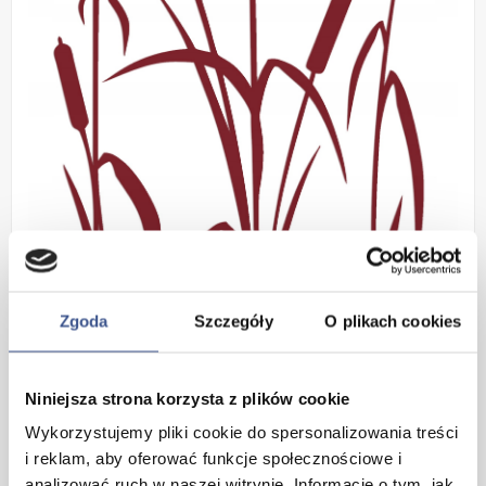
Zgoda
Szczegóły
O plikach cookies
Dekoracja wykonana z
Niniejsza strona korzysta z plików cookie
wysokogatunkowej samoprzylepnej
Wykorzystujemy pliki cookie do spersonalizowania treści
i reklam, aby oferować funkcje społecznościowe i
tkaniny welurowej
analizować ruch w naszej witrynie. Informacje o tym, jak