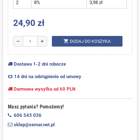
2
8%
3,98 zł
24,90 zł
shopping_cart
remove
add
DODAJ DO KOSZYKA
Dostawa 1-2 dni robocze
14 dni na odstąpienie od umowy
Darmowa wysyłka od 60 PLN
Masz pytania? Pomożemy!
606 543 036
sklep@semar.net.pl