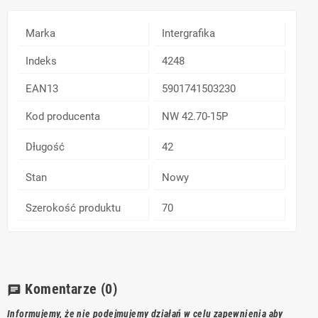
Marka
Intergrafika
Indeks
4248
EAN13
5901741503230
Kod producenta
NW 42.70-15P
Długość
42
Stan
Nowy
Szerokość produktu
70
Komentarze
(0)
chat
Informujemy, że nie podejmujemy działań w celu zapewnienia aby