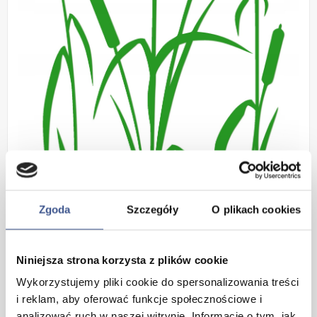
Zgoda
Szczegóły
O plikach cookies
Dekoracja wykonana z
Niniejsza strona korzysta z plików cookie
wysokogatunkowej samoprzylepnej
Wykorzystujemy pliki cookie do spersonalizowania treści
i reklam, aby oferować funkcje społecznościowe i
tkaniny welurowej
analizować ruch w naszej witrynie. Informacje o tym, jak