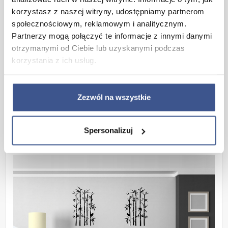
Cechy produktu :
korzystasz z naszej witryny, udostępniamy partnerom
- wyjątkowa intensywność barw
społecznościowym, reklamowym i analitycznym.
Partnerzy mogą połączyć te informacje z innymi danymi
- materiał miękki i przyjemny w dotyku
otrzymanymi od Ciebie lub uzyskanymi podczas
- matowa powierzchnia nie odbija światła
korzystania z ich usług.
- odporność na działanie promieni słonecznych
- bardzo dobre właściwości klejące
Zezwól na wszystkie
- eleganckie uzupełnienie aranżacji mieszkania
Wymiary:
420mm x 700mm
Kolor:
Zielony
Spersonalizuj
Wzór:
Tatarak