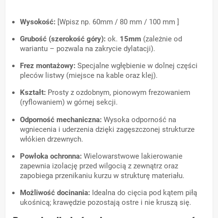
Wysokość:
[Wpisz np. 60mm / 80 mm / 100 mm ]
Grubość (szerokość góry):
ok.
15mm
(zależnie od
wariantu – pozwala na zakrycie dylatacji).
Frez montażowy:
Specjalne wgłębienie w dolnej części
pleców listwy (miejsce na kable oraz klej).
Kształt:
Prosty z ozdobnym, pionowym frezowaniem
(ryflowaniem) w górnej sekcji.
Odporność mechaniczna:
Wysoka odporność na
wgniecenia i uderzenia dzięki zagęszczonej strukturze
włókien drzewnych.
Powłoka ochronna:
Wielowarstwowe lakierowanie
zapewnia izolację przed wilgocią z zewnątrz oraz
zapobiega przenikaniu kurzu w strukturę materiału.
Możliwość docinania:
Idealna do cięcia pod kątem piłą
ukośnicą; krawędzie pozostają ostre i nie kruszą się.