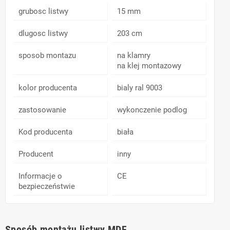
grubosc listwy
15 mm
dlugosc listwy
203 cm
sposob montazu
na klamry
na klej montazowy
kolor producenta
bialy ral 9003
zastosowanie
wykonczenie podlog
Kod producenta
biała
Producent
inny
Informacje o
CE
bezpieczeństwie
Sposób montażu listwy MDF