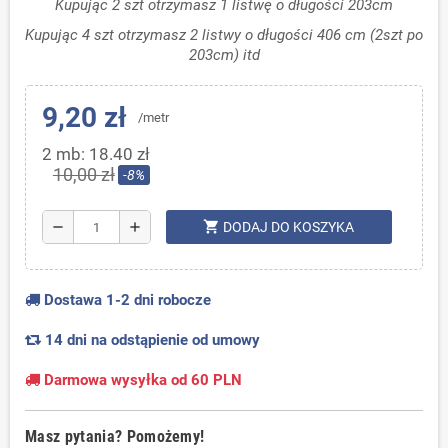
Kupując 2 szt otrzymasz 1 listwę o długości 203cm
Kupując 4 szt otrzymasz 2 listwy o długości 406 cm (2szt po
203cm) itd
9,20 zł
/metr
2 mb: 18.40 zł
10,00 zł
-8%
shopping_cart
remove
add
DODAJ DO KOSZYKA
Dostawa 1-2 dni robocze
14 dni na odstąpienie od umowy
Darmowa wysyłka od 60 PLN
Masz pytania? Pomożemy!