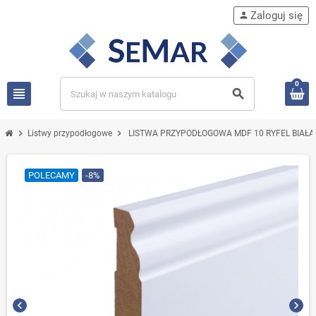
Zaloguj się
person
0
view_headline
search
chevron_right
chevron_right
Listwy przypodłogowe
LISTWA PRZYPODŁOGOWA MDF 10 RYFEL BIAŁA
POLECAMY
-8%
chevron_left
chevron_right