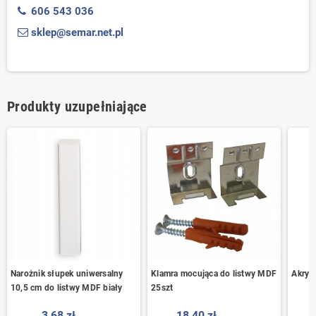
606 543 036
sklep@semar.net.pl
Produkty uzupełniające
Narożnik słupek uniwersalny
Klamra mocująca do listwy MDF
Akryl 
10,5 cm do listwy MDF biały
25szt
3,68 zł
18,40 zł