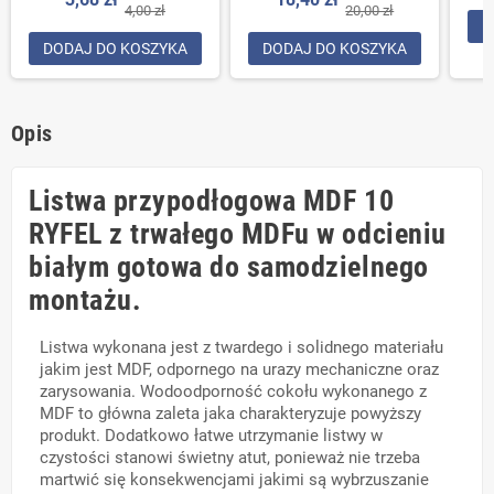
4,00 zł
20,00 zł
D
DODAJ DO KOSZYKA
DODAJ DO KOSZYKA
Opis
Listwa przypodłogowa MDF 10
RYFEL z trwałego MDFu w odcieniu
białym gotowa do samodzielnego
montażu.
Listwa wykonana jest z twardego i solidnego materiału
jakim jest MDF, odpornego na urazy mechaniczne oraz
zarysowania. Wodoodporność cokołu wykonanego z
MDF to główna zaleta jaka charakteryzuje powyższy
produkt. Dodatkowo łatwe utrzymanie listwy w
czystości stanowi świetny atut, ponieważ nie trzeba
martwić się konsekwencjami jakimi są wybrzuszanie