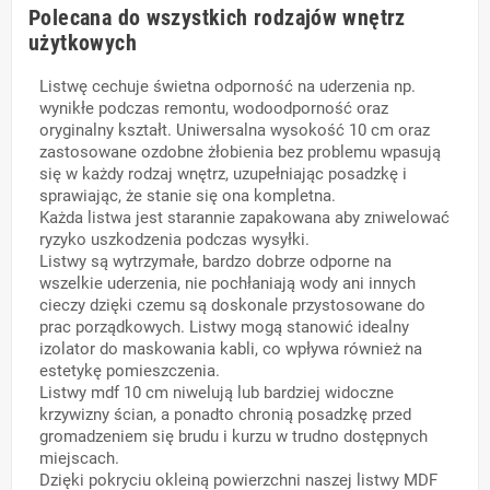
Polecana do wszystkich rodzajów wnętrz
użytkowych
Listwę cechuje świetna odporność na uderzenia np.
wynikłe podczas remontu, wodoodporność oraz
oryginalny kształt. Uniwersalna wysokość 10 cm oraz
zastosowane ozdobne żłobienia bez problemu wpasują
się w każdy rodzaj wnętrz, uzupełniając posadzkę i
sprawiając, że stanie się ona kompletna.
Każda listwa jest starannie zapakowana aby zniwelować
ryzyko uszkodzenia podczas wysyłki.
Listwy są wytrzymałe, bardzo dobrze odporne na
wszelkie uderzenia, nie pochłaniają wody ani innych
cieczy dzięki czemu są doskonale przystosowane do
prac porządkowych. Listwy mogą stanowić idealny
izolator do maskowania kabli, co wpływa również na
estetykę pomieszczenia.
Listwy mdf 10 cm niwelują lub bardziej widoczne
krzywizny ścian, a ponadto chronią posadzkę przed
gromadzeniem się brudu i kurzu w trudno dostępnych
miejscach.
Dzięki pokryciu okleiną powierzchni naszej listwy MDF