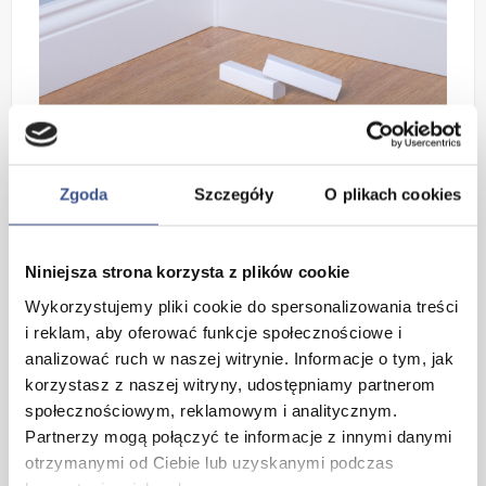
ZALETY PRODUKTU
Zgoda
Szczegóły
O plikach cookies
Listwa przypodłogowa MDF 10 Ryfel to jeden z
najchętniej wybieranych modeli przez architektów
wnętrz. Łączy w sobie ponadczasową klasykę z
nowoczesną precyzją wykonania, stanowiąc efektowne
Niniejsza strona korzysta z plików cookie
obramowanie dla każdej podłogi.
Wykorzystujemy pliki cookie do spersonalizowania treści
Elegancki Design (Styl Angielski):
Charakterystyczne
i reklam, aby oferować funkcje społecznościowe i
frezowanie (ryflowanie) w górnej części listwy nadaje
analizować ruch w naszej witrynie. Informacje o tym, jak
wnętrzu szlachetności. Idealnie wpisuje się w styl
korzystasz z naszej witryny, udostępniamy partnerom
klasyczny, nowojorski, hamptons oraz nowoczesny
społecznościowym, reklamowym i analitycznym.
eklektyzm.
Partnerzy mogą połączyć te informacje z innymi danymi
Wysoka Gęstość Materiału (MDF):
Wykonana z
otrzymanymi od Ciebie lub uzyskanymi podczas
twardego, wysokogatunkowego MDF-u, co zapewnia