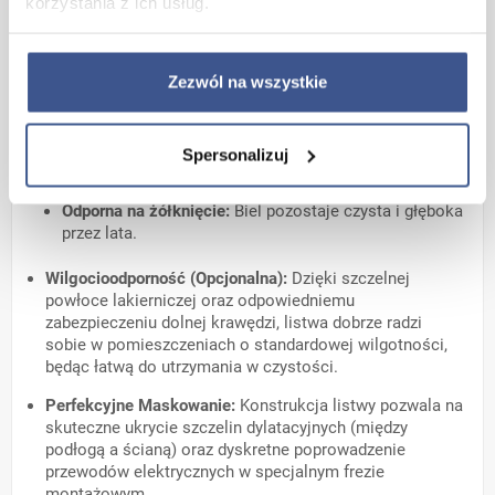
korzystania z ich usług.
listwie sztywność oraz wysoką odporność na uderzenia
(np. odkurzaczem czy stopami mebli).
Wielowarstwowy Lakier UV:
Listwa jest pokryta
Zezwól na wszystkie
profesjonalnym białym lakierem, utwardzanym
promieniami UV. Dzięki temu powierzchnia jest:
Nieskazitelnie gładka:
Brak widocznych porów
Spersonalizuj
drewna.
Odporna na żółknięcie:
Biel pozostaje czysta i głęboka
przez lata.
Wilgocioodporność (Opcjonalna):
Dzięki szczelnej
powłoce lakierniczej oraz odpowiedniemu
zabezpieczeniu dolnej krawędzi, listwa dobrze radzi
sobie w pomieszczeniach o standardowej wilgotności,
będąc łatwą do utrzymania w czystości.
Perfekcyjne Maskowanie:
Konstrukcja listwy pozwala na
skuteczne ukrycie szczelin dylatacyjnych (między
podłogą a ścianą) oraz dyskretne poprowadzenie
przewodów elektrycznych w specjalnym frezie
montażowym.