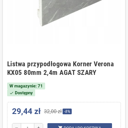
Listwa przypodłogowa Korner Verona
KX05 80mm 2,4m AGAT SZARY
W magazynie: 71
Dostępny
check
29,44 zł
32,00 zł
-8%
shopping_cart
remove
add