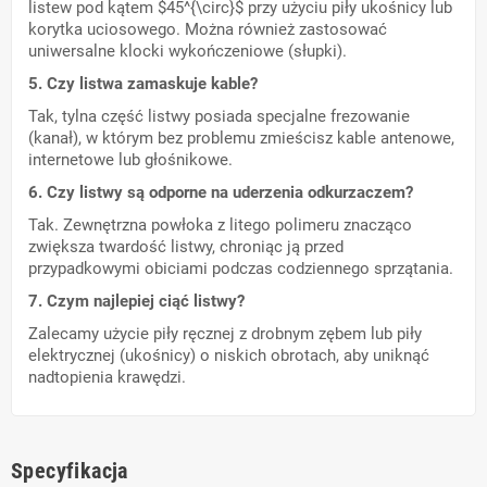
listew pod kątem $45^{\circ}$ przy użyciu piły ukośnicy lub
korytka uciosowego. Można również zastosować
uniwersalne klocki wykończeniowe (słupki).
5. Czy listwa zamaskuje kable?
Tak, tylna część listwy posiada specjalne frezowanie
(kanał), w którym bez problemu zmieścisz kable antenowe,
internetowe lub głośnikowe.
6. Czy listwy są odporne na uderzenia odkurzaczem?
Tak. Zewnętrzna powłoka z litego polimeru znacząco
zwiększa twardość listwy, chroniąc ją przed
przypadkowymi obiciami podczas codziennego sprzątania.
7. Czym najlepiej ciąć listwy?
Zalecamy użycie piły ręcznej z drobnym zębem lub piły
elektrycznej (ukośnicy) o niskich obrotach, aby uniknąć
nadtopienia krawędzi.
Specyfikacja