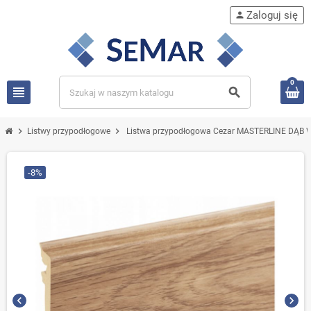
Zaloguj się
person
0
view_headline
search
chevron_right
chevron_right
Listwy przypodłogowe
Listwa przypodłogowa Cezar MASTERLINE DĄB
-8%
chevron_left
chevron_right