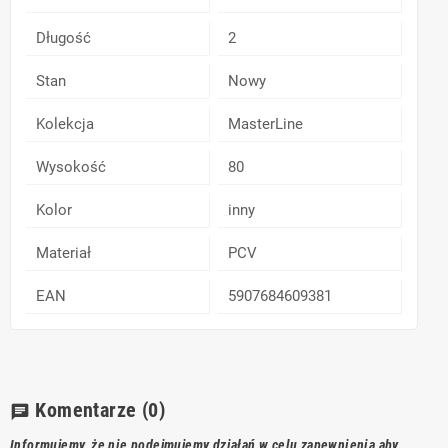
Długość
2
Stan
Nowy
Kolekcja
MasterLine
Wysokość
80
Kolor
inny
Materiał
PCV
EAN
5907684609381
Komentarze
(0)
chat
Informujemy, że nie podejmujemy działań w celu zapewnienia aby