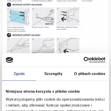
SPOSOBY WYKOŃCZENIA:
Zgoda
Szczegóły
O plikach cookies
DEDYKOWANE AKCESORIA lub
DOCINANIE POD KĄTEM
Niniejsza strona korzysta z plików cookie
Wykorzystujemy pliki cookie do spersonalizowania treści
i reklam, aby oferować funkcje społecznościowe i
analizować ruch w naszej witrynie. Informacje o tym, jak