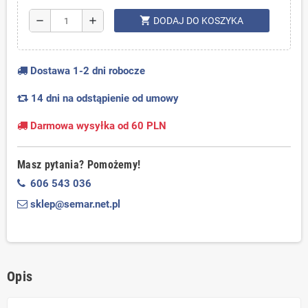
shopping_cart
remove
add
DODAJ DO KOSZYKA
Dostawa 1-2 dni robocze
14 dni na odstąpienie od umowy
Darmowa wysyłka od 60 PLN
Masz pytania? Pomożemy!
606 543 036
sklep@semar.net.pl
Opis