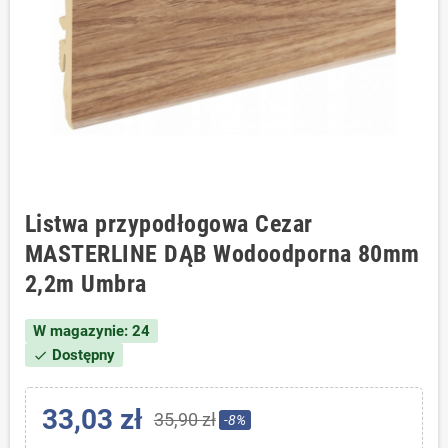
Listwa przypodłogowa Cezar
MASTERLINE DĄB Wodoodporna 80mm
2,2m Umbra
W magazynie: 24
Dostępny
check
33,03 zł
35,90 zł
-8%