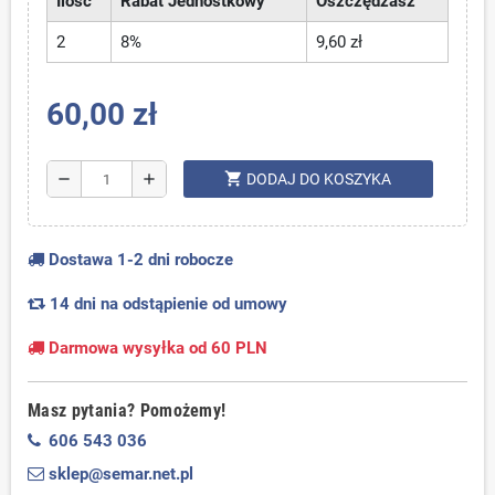
Ilość
Rabat Jednostkowy
Oszczędzasz
2
8%
9,60 zł
60,00 zł
shopping_cart
remove
add
DODAJ DO KOSZYKA
Dostawa 1-2 dni robocze
14 dni na odstąpienie od umowy
Darmowa wysyłka od 60 PLN
Masz pytania? Pomożemy!
606 543 036
sklep@semar.net.pl