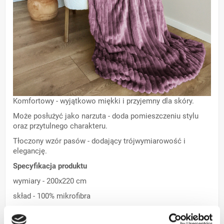
Komfortowy - wyjątkowo miękki i przyjemny dla skóry.
Może posłużyć jako narzuta - doda pomieszczeniu stylu
oraz przytulnego charakteru.
Tłoczony wzór pasów - dodający trójwymiarowość i
elegancję.
Specyfikacja produktu
wymiary - 200x220 cm
skład - 100% mikrofibra
Gramatura:
300 g/m²
– zapewnia idealną równowagę
między lekkością a ciepłem.