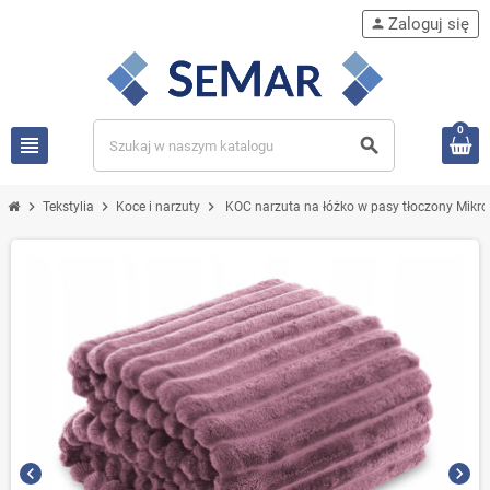
Zaloguj się
person
0
view_headline
search
chevron_right
chevron_right
chevron_right
Tekstylia
Koce i narzuty
KOC narzuta na łóżko w pasy tłoczony Mik
chevron_left
chevron_right