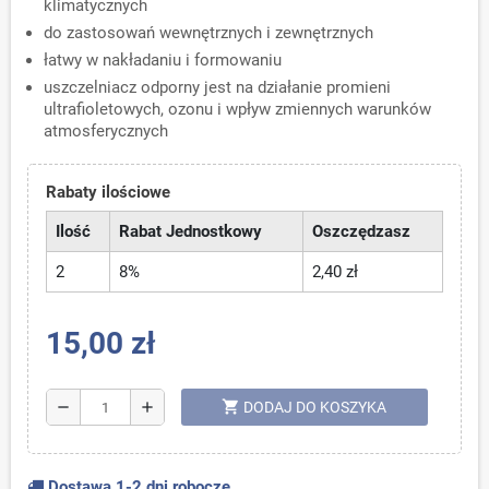
klimatycznych
do zastosowań wewnętrznych i zewnętrznych
łatwy w nakładaniu i formowaniu
uszczelniacz odporny jest na działanie promieni
ultrafioletowych, ozonu i wpływ zmiennych warunków
atmosferycznych
Rabaty ilościowe
Ilość
Rabat Jednostkowy
Oszczędzasz
2
8%
2,40 zł
15,00 zł
shopping_cart
remove
add
DODAJ DO KOSZYKA
Dostawa 1-2 dni robocze