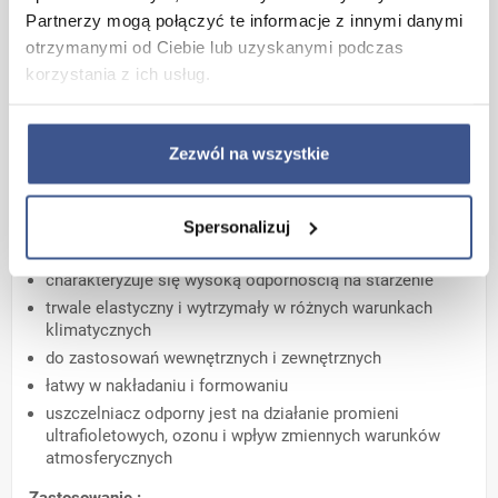
Partnerzy mogą połączyć te informacje z innymi danymi
silikonowe o wysokiej
otrzymanymi od Ciebie lub uzyskanymi podczas
elastyczności, utwardzane wilgocią
korzystania z ich usług.
z powietrza, odporne na zmienne
warunki atmosferyczne i
promieniowanie UV
Zezwól na wszystkie
Właściwości :
Spersonalizuj
wykazuje przyczepność do typowych materiałów
budowlanych: szkła, glazury, terakoty, ceramiki, betonu
charakteryzuje się wysoką odpornością na starzenie
trwale elastyczny i wytrzymały w różnych warunkach
klimatycznych
do zastosowań wewnętrznych i zewnętrznych
łatwy w nakładaniu i formowaniu
uszczelniacz odporny jest na działanie promieni
ultrafioletowych, ozonu i wpływ zmiennych warunków
atmosferycznych