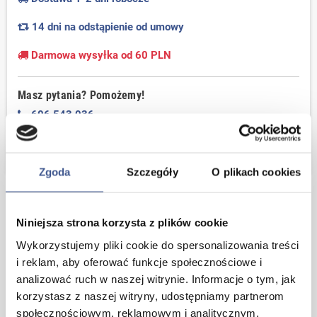
14 dni na odstąpienie od umowy
Darmowa wysyłka od 60 PLN
Masz pytania? Pomożemy!
606 543 036
sklep@semar.net.pl
Zgoda
Szczegóły
O plikach cookies
Opis
Niniejsza strona korzysta z plików cookie
Wykorzystujemy pliki cookie do spersonalizowania treści
Silikon uniwersalny EXPERT
i reklam, aby oferować funkcje społecznościowe i
LINE bezbarwny
analizować ruch w naszej witrynie. Informacje o tym, jak
korzystasz z naszej witryny, udostępniamy partnerom
Jednoskładnikowe szczeliwo
społecznościowym, reklamowym i analitycznym.