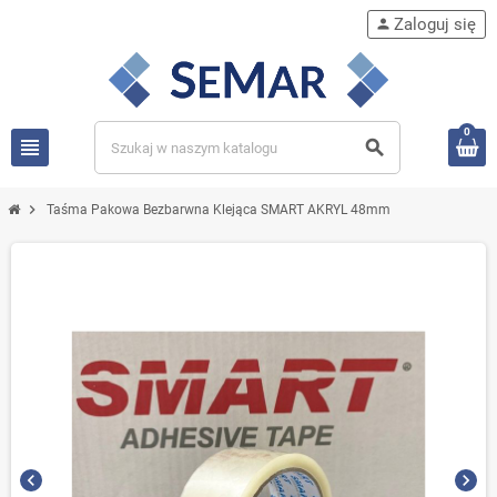
Zaloguj się
person
0
view_headline
search
chevron_right
Taśma Pakowa Bezbarwna Klejąca SMART AKRYL 48mm
chevron_left
chevron_right