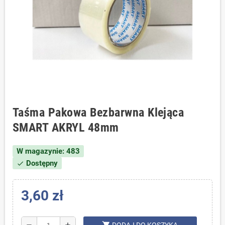
Taśma Pakowa Bezbarwna Klejąca
SMART AKRYL 48mm
W magazynie: 483
Dostępny
check
3,60 zł
shopping_cart
remove
add