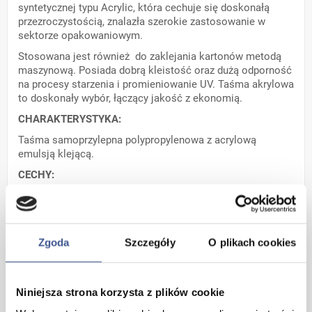
syntetycznej typu Acrylic, która cechuje się doskonałą
przezroczystością, znalazła szerokie zastosowanie w
sektorze opakowaniowym.
Stosowana jest również do zaklejania kartonów metodą
maszynową. Posiada dobrą kleistość oraz dużą odporność
na procesy starzenia i promieniowanie UV. Taśma akrylowa
to doskonały wybór, łączący jakość z ekonomią.
CHARAKTERYSTYKA:
Taśma samoprzylepna polypropylenowa z acrylową
emulsją klejącą.
CECHY:
Wysoka przezroczystość nośnika, dobra kleistość oraz
duża odporność na procesy starzenia, światło UV, oraz
wilgoć.
Zgoda
Szczegóły
O plikach cookies
ZASTOSOWANIE:
Stosowana przede wszystkim do zaklejania kartonów
zarówno metodą ręczną jak i automatyczną. Doskonale
Niniejsza strona korzysta z plików cookie
nadaje się do wszystkich automatów oraz maszyn
wykonujących nadruk na taśmie.